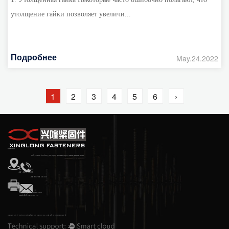
утолщение гайки позволяет увеличи...
Подробнее
May.24.2022
1
2
3
4
5
6
›
КОНТАКТ
№ 3, Третий Jincheng RD, город Циньшань, город Хайян, Чжэцзян, Китай
+86-18857388306
+86-18857388302
+86 573-86582333
hyxl@xlfasteners.com
amanda@xlfasteners.com
apple@xlfasteners.com
Copyright © Haiyan Xinglong Fastener Co., Ltd. All Rights Reserved.