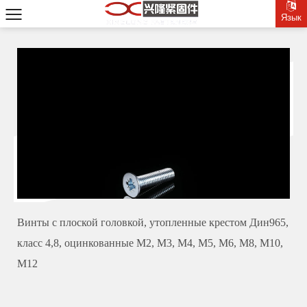
Язык
Винты с плоской головкой, утопленные крестом Дин965,
класс 4,8, оцинкованные М2, М3, М4, М5, М6, М8, М10,
М12