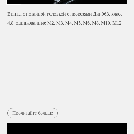
Винты с потайной головкой с прорезями Дин963, класс
4,8, оцинкованные М2, М3, М4, М5, М6, М8, М10, М12
Прочитайте больше