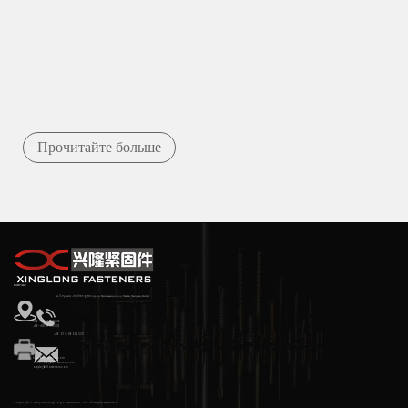
Прочитайте больше
КОНТАКТ
№ 3, Третий Jincheng RD, город Циньшань, город Хайян, Чжэцзян, Китай
+86-18857388306
+86-18857388302
+86 573-86582333
hyxl@xlfasteners.com
amanda@xlfasteners.com
apple@xlfasteners.com
Copyright © Haiyan Xinglong Fastener Co., Ltd. All Rights Reserved.