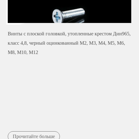
Винты с плоской головкой, утопленные крестом Дин965,
класс 4,8, черный оцинкованный М2, М3, М4, М5, М6,
М8, М10, М12
Прочитайте больше